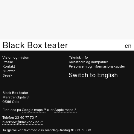
Oslo
Sinfonietta /​
Ivar Furre
Aam
crypt_ –
Animeopera
av Yuri
Umemoto
Black Box teater
Store scene
en
(Black Box
teater)
Visjon og misjon
Teknisk info
Presse
Kunstnere og kompanier
Fredag 18. september
Kontakt
Personvern og informasjonskapsler
Billetter
20.00
Pinquins &
Switch to English
Besøk
Kjersti Alm
Eriksen
Hi sida
Store scene
Black Box teater
(Black Box
Marstrandgata 8
teater)
0566 Oslo
Finn oss på
Google maps
eller
Apple maps
Lørdag 19. september
Telefon
23 40 77 70
blackbox@blackbox.no
18.00
Pinquins &
Kjersti Alm
Ta gjerne kontakt med oss mandag–fredag 10.00–15.00
Eriksen