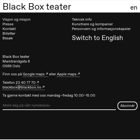
teater)
Black Box teater
en
Lørdag 26. september
Visjon og misjon
Teknisk info
19.00
Rosalind
Presse
Kunstnere og kompanier
Kontakt
Personvern og informasjonskapsler
Goldberg
Billetter
Ornate
Switch to English
Besøk
Saturation
Store scene
(Black Box
teater)
Black Box teater
Marstrandgata 8
Søndag 27. september
0566 Oslo
Finn oss på
Google maps
eller
Apple maps
19.00
Rosalind
Goldberg
Telefon
23 40 77 70
Ornate
blackbox@blackbox.no
Saturation
Ta gjerne kontakt med oss mandag–fredag 10.00–15.00
Store scene
(Black Box
teater)
Torsdag 1. oktober
19.00
Lucy &
Lucky:
Josephine