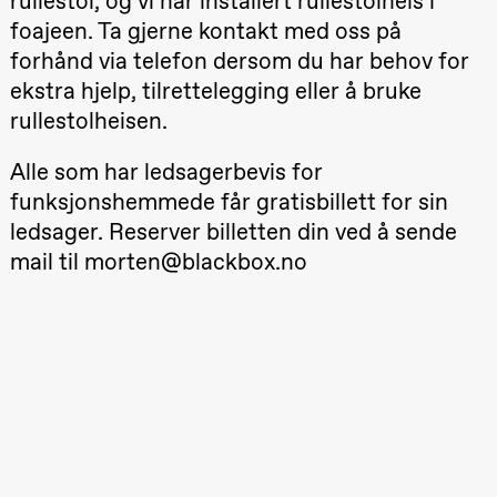
rullestol, og vi har installert rullestolheis i
foajeen. Ta gjerne kontakt med oss på
20.00
Pinquins &
Kjersti Alm
forhånd via telefon dersom du har behov for
Eriksen
Hi sida
ekstra hjelp, tilrettelegging eller å bruke
Store scene
rullestolheisen.
(Black Box
teater)
Alle som har ledsagerbevis for
Lørdag 19. september
funksjonshemmede får gratisbillett for sin
18.00
Pinquins &
ledsager. Reserver billetten din ved å sende
Kjersti Alm
Eriksen
mail til morten@blackbox.no
Hi sida
Store scene
(Black Box
teater)
Fredag 25. september
19.00
Rosalind
Goldberg
Ornate
Saturation
Store scene
(Black Box