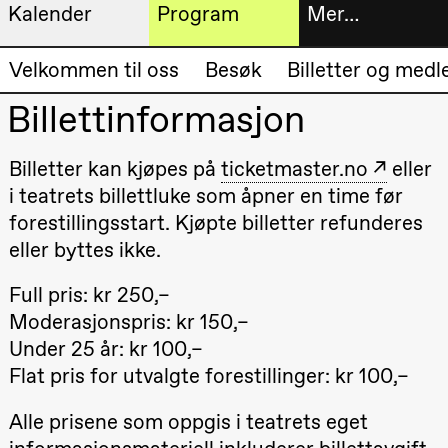
Kalender
Program
Mer…
Kunstnerisk
Billetter
Velkommen til oss
Besøk
Billetter og med
Torsdag 20. august
program
19.00
Pia Maria
Billettinformasjon
Roll og
Bokhande
Mohamed
Mohamed
Utvidet
Billetter kan kjøpes på
ticketmaster.no
eller
Male
Fantasies
progra
i teatrets billettluke som åpner en time før
Lille scene
(Black Box
forestillingsstart. Kjøpte billetter refunderes
Om oss
teater)
eller byttes ikke.
Fredag 21. august
Praktisk
Full pris: kr 250,–
19.00
Pia Maria
Roll og
Moderasjonspris: kr 150,–
informa
Mohamed
Under 25 år: kr 100,–
Mohamed
Arkivet
Male
Flat pris for utvalgte forestillinger: kr 100,–
Fantasies
Lille scene
(Black Box
Alle prisene som oppgis i teatrets eget
teater)