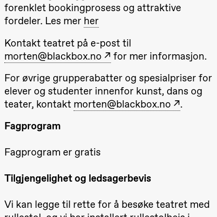
teater)
forenklet bookingprosess og attraktive
21.00
Boglárka
fordeler. Les mer
her
Börcsök &
Andreas
Bolm
Kontakt teatret på e-post til
SUBJOYRIDE
morten@blackbox.no
for mer informasjon.
Store scene
(Black Box
teater)
For øvrige grupperabatter og spesialpriser for
Lørdag 12. september
elever og studenter innenfor kunst, dans og
teater, kontakt
morten@blackbox.no
.
19.00
Yuri
Umemoto /​
Oslo
Fagprogram
Sinfonietta /​
Ivar Furre
Aam
Fagprogram er gratis
crypt_ –
Animeopera
av Yuri
Umemoto
Tilgjengelighet og ledsagerbevis
Store scene
(Black Box
teater)
Vi kan legge til rette for å besøke teatret med
Fredag 18. september