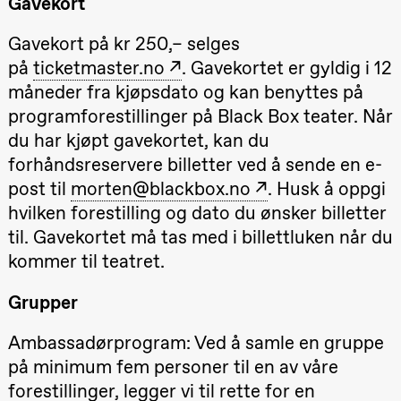
Gavekort
Roll og
Mohamed
Gavekort på kr 250,– selges
Mohamed
Male
på
ticketmaster.no
. Gavekortet er gyldig i 12
Fantasies
Lille scene
måneder fra kjøpsdato og kan benyttes på
(Black Box
teater)
programforestillinger på Black Box teater. Når
21.00
Boglárka
du har kjøpt gavekortet, kan du
Börcsök &
forhåndsreservere billetter ved å sende en e-
Andreas
Bolm
post til
morten@blackbox.no
. Husk å oppgi
SUBJOYRIDE
Store scene
hvilken forestilling og dato du ønsker billetter
(Black Box
teater)
til. Gavekortet må tas med i billettluken når du
kommer til teatret.
Lørdag 29. august
19.00
Pia Maria
Grupper
Roll og
Mohamed
Mohamed
Ambassadørprogram: Ved å samle en gruppe
Male
på minimum fem personer til en av våre
Fantasies
Lille scene
forestillinger, legger vi til rette for en
(Black Box