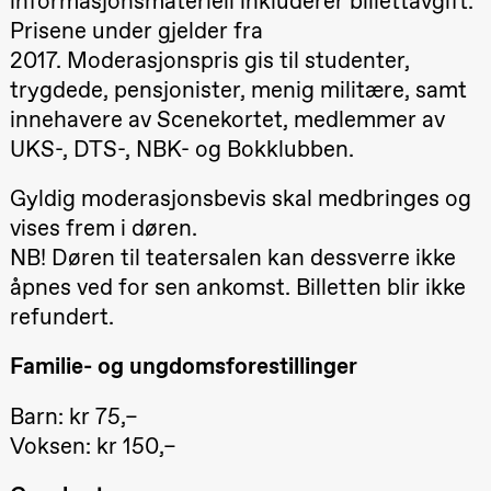
informasjonsmateriell inkluderer billettavgift.
Lørdag 22. august
Prisene under gjelder fra
19.00
Pia Maria
2017. Moderasjonspris gis til studenter,
Roll og
trygdede, pensjonister, menig militære, samt
Mohamed
Mohamed
innehavere av Scenekortet, medlemmer av
Male
Fantasies
UKS-, DTS-, NBK- og Bokklubben.
Lille scene
(Black Box
teater)
Gyldig moderasjonsbevis skal medbringes og
vises frem i døren.
Torsdag 27. august
NB! Døren til teatersalen kan dessverre ikke
19.00
Pia Maria
åpnes ved for sen ankomst. Billetten blir ikke
Roll og
Mohamed
refundert.
Mohamed
Male
Fantasies
Familie- og ungdomsforestillinger
Lille scene
20.–29. august 2026
28.–29.
(Black Box
❶ Premiere
Boglár
teater)
Barn: kr 75,–
Pia Maria Roll og Mohamed
SUBJO
Mohamed
Voksen: kr 150,–
Male Fantasies
Fredag 28. august
19.00
Pia Maria