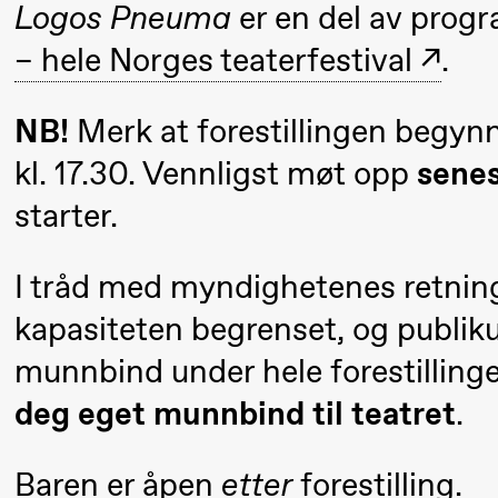
Logos Pneuma
er en del av pro
Aam
– hele Norges teaterfestival
.
crypt_ –
Animeopera
NB!
Merk at forestillingen begyn
av Yuri
kl. 17.30. Vennligst møt opp
senes
Umemoto
starter.
Fredag 18. september
I tråd med myndighetenes retnings
20.00
Pinquins
Store scene (Bl
kapasiteten begrenset, og publiku
& Kjersti
munnbind under hele forestilling
Alm
deg eget munnbind til teatret
.
Eriksen
Hi sida
Baren er åpen
etter
forestilling.