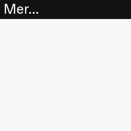
Mer…
Billetter
Bokhandel
Utvidet program
Om oss
Praktisk
informasjon
Arkivet