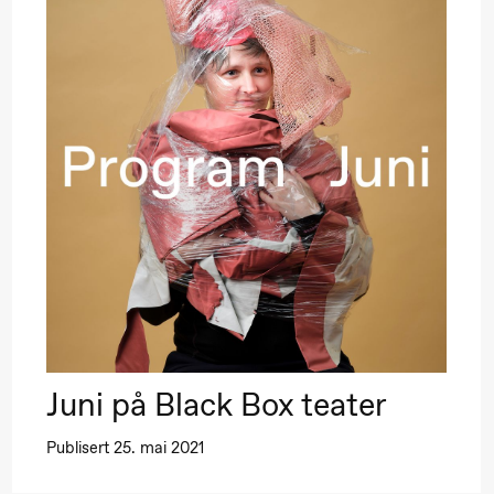
Pinquins & Kjersti
R
lo Sinfonietta /​
Alm Eriksen
O
var Furre Aam
Hi sida
rypt_ –
nimeopera av
uri Umemoto
Juni på Black Box teater
Publisert 25. mai 2021