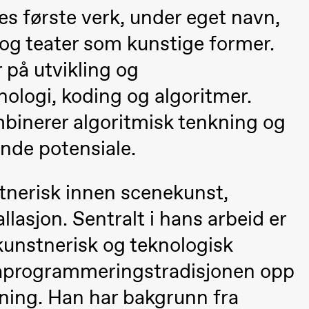
es første verk, under eget navn,
og teater som kunstige former.
 på utvikling og
ologi, koding og algoritmer.
binerer algoritmisk tenkning og
 (Black Box teater)
nde potensiale.
stnerisk innen scenekunst,
lasjon. Sentralt i hans arbeid er
unstnerisk og teknologisk
ataprogrammeringstradisjonen opp
 (Black Box teater)
ning. Han har bakgrunn fra