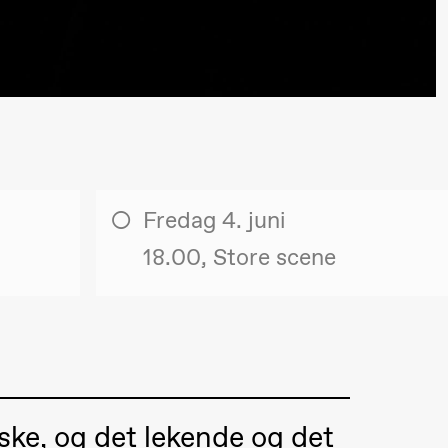
lack Box teater)
Fredag 4. juni
18.00, Store scene
lack Box teater)
–29. august 2026
28.–29. august 2026
12
ske, og det lekende og det
Premiere
Boglárka Börcsök
Y