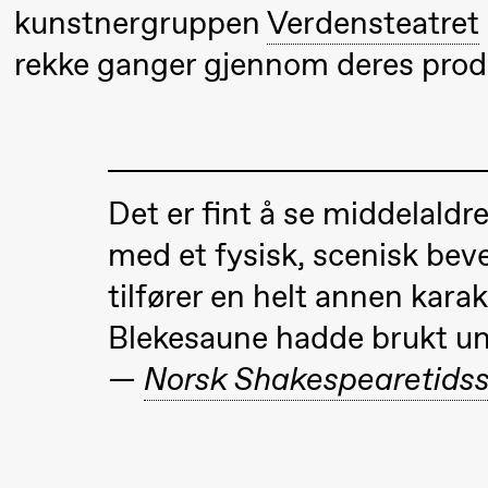
Umemoto /​
kunstnergruppen
Verdensteatret
Oslo
rekke ganger gjennom deres prod
Sinfonietta /​
Ivar Furre
Aam
crypt_ –
Det er fint å se middelald
Animeopera
med et fysisk, scenisk bev
av Yuri
Umemoto
tilfører en helt annen karak
Blekesaune hadde brukt ung
19.00
Yuri
Store scene
—
Norsk Shakespearetidss
Umemoto /​
Oslo
Sinfonietta /​
Ivar Furre