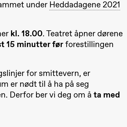
grammet under
Heddadagene 2021
ner
kl. 18.00
. Teatret åpner dørene
t 15 minutter før
forestillingen
linjer for smittevern, er
ack Box teater)
m er nødt til å ha på seg
en. Derfor ber vi deg om å
ta med