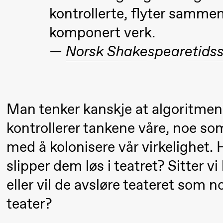
Pi
Mohamed
kontrollerte, flyter samme
M
Mohamed
komponert verk.
M
Male
—
Norsk Shakespearetidss
M
Fantasies
21.00
Boglárka
Store scene
Börcsök &
Man tenker kanskje at algoritme
Andreas
kontrollerer tankene våre, noe so
Bolm
SUBJOYRIDE
med å kolonisere vår virkelighet. 
slipper dem løs i teatret? Sitter v
Lørdag 29. august
eller vil de avsløre teateret som 
teater?
19.00
Pia Maria
Lille scene (B
Roll og