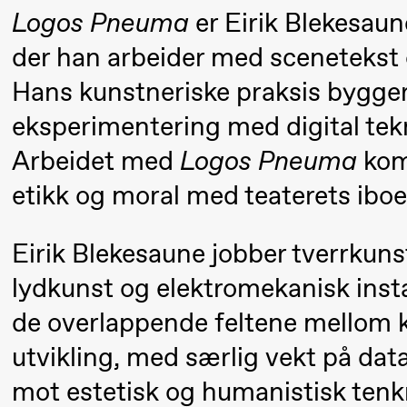
Logos Pneuma
er Eirik Blekesaun
Mohamed
der han arbeider med scenetekst 
Mohamed
Male
Hans kunstneriske praksis bygger
Fantasies
eksperimentering med digital tekn
Arbeidet med
Logos Pneuma
kom
21.00
Boglárka
Store scene
Börcsök &
etikk og moral med teaterets iboe
Andreas
Bolm
Eirik Blekesaune jobber tverrkun
SUBJOYRIDE
lydkunst og elektromekanisk instal
de overlappende feltene mellom k
Lørdag 12. september
utvikling, med særlig vekt på d
15.00
Yuri
Store scene
mot estetisk og humanistisk tenk