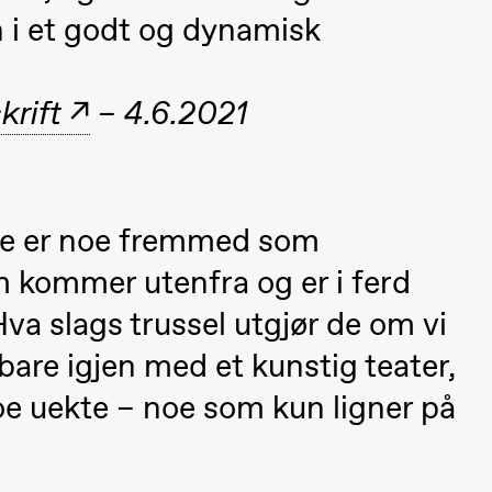
a Maria Roll og
n i et godt og dynamisk
& Andreas Bolm
Os
ohamed
SUBJOYRIDE
I
ohamed
c
krift
– 4.6.2021
ale Fantasies
A
Y
 (Black Box teater)
ne er noe fremmed som
m kommer utenfra og er i ferd
Hva slags trussel utgjør de om vi
i bare igjen med et kunstig teater,
noe uekte – noe som kun ligner på
lack Box teater)