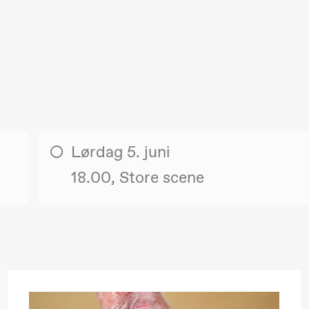
Lørdag 5. juni
18.00, Store scene
. september 2026
18.–19. september 2026
25
❶ Premiere
❶ 
uri Umemoto /​