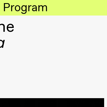
Program
ne
a
lack Box teater)
lack Box teater)