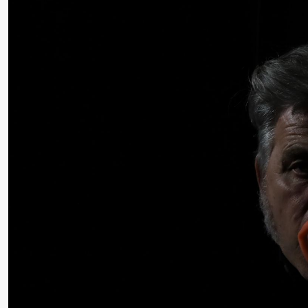
Roll og
Mohamed
Mohamed
Male
Fantasies
Lørdag 22. august
19.00
Pia Maria
Lille scene (B
Roll og
Mohamed
Mohamed
Male
Fantasies