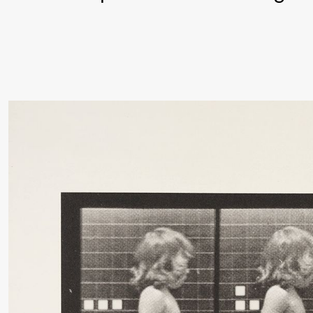
Lørdag 19. september
18.00
Pinquins
Store scene (Bl
& Kjersti
Alm
Eriksen
Hi sida
Fredag 25. september
19.00
Rosalind
Store scene (
Goldberg
Ornate
Saturation