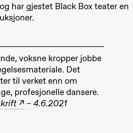
og har gjestet Black Box teater en
uksjoner.
rende, voksne kropper jobbe
egelsesmateriale. Det
ter til verket enn om
e, profesjonelle dansere.
 (Black Box teater)
krift
– 4.6.2021