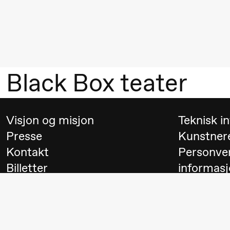
Mohamed
Mohamed
Male
Fantasies
Black Box teater
21.00
Boglárka
Store scene
Börcsök &
Andreas
Visjon og misjon
Teknisk i
Bolm
Presse
Kunstner
SUBJOYRIDE
Kontakt
Personve
Billetter
informasj
Lørdag 29. august
Besøk
Switch to
19.00
Pia Maria
Lille scene (B
Roll og