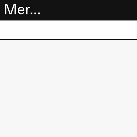
Mer…
Billetter
Bokhandel
Utvidet program
Om oss
Praktisk
informasjon
Arkivet