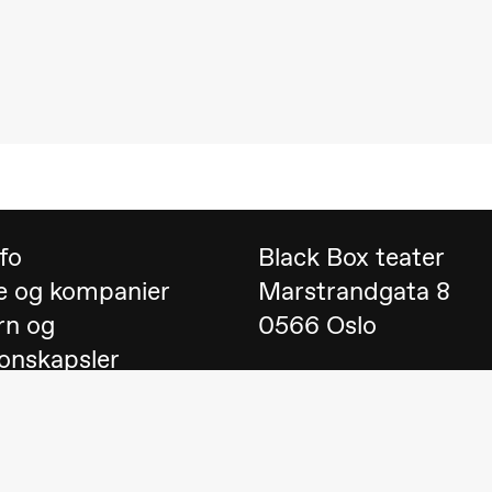
 (Black Box teater)
nfo
Black Box teater
e og kompanier
Marstrandgata 8
rn og
0566 Oslo
onskapsler
Finn oss på
Google 
 English
Telefon
23 40 77 70
lack Box teater)
blackbox@blackbox