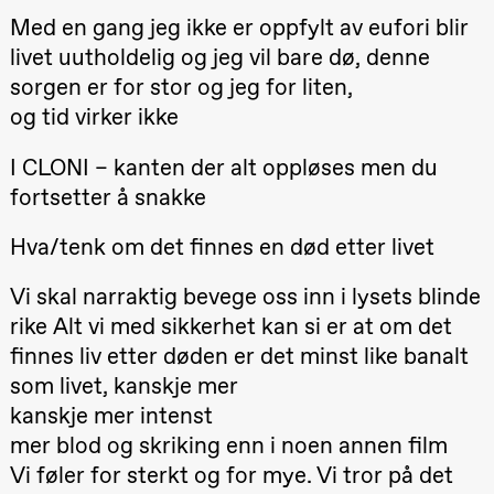
teater)
Med en gang jeg ikke er oppfylt av eufori blir
21.00
Boglárka
livet uutholdelig og jeg vil bare dø, denne
Börcsök &
Andreas
20.–29. august 2026
28.–29.
sorgen er for stor og jeg for liten,
Bolm
❶ Premiere
Boglár
SUBJOYRIDE
Pia Maria Roll og Mohamed
SUBJO
og tid virker ikke
Mohamed
Store scene
(Black Box
Male Fantasies
teater)
I CLONI – kanten der alt oppløses men du
fortsetter å snakke
Lørdag 12. september
19.00
Yuri
Hva/tenk om det finnes en død etter livet
Umemoto /​
Oslo
Sinfonietta /​
Vi skal narraktig bevege oss inn i lysets blinde
Ivar Furre
rike Alt vi med sikkerhet kan si er at om det
Aam
crypt_ –
finnes liv etter døden er det minst like banalt
Animeopera
av Yuri
som livet, kanskje mer
Umemoto
kanskje mer intenst
Store scene
(Black Box
mer blod og skriking enn i noen annen film
teater)
Vi føler for sterkt og for mye. Vi tror på det
Fredag 18. september