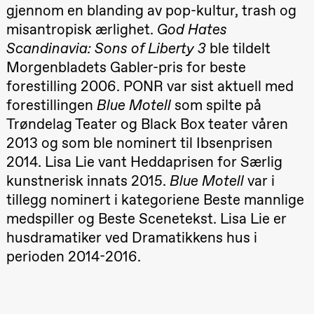
Kylén Collins
gjennom en blanding av pop-kultur, trash og
& Lærke
misantropisk ærlighet.
God Hates
Grøntved
Lucy &
Scandinavia: Sons of Liberty 3
ble tildelt
Lucky show
Lille scene
Morgenbladets Gabler-pris for beste
(Black Box
forestilling 2006. PONR var sist aktuell med
teater)
forestillingen
Blue Motell
som spilte på
Fredag 2. oktober
Trøndelag Teater og Black Box teater våren
19.00
Lucy &
2013 og som ble nominert til Ibsenprisen
Lucky:
Josephine
2014. Lisa Lie vant Heddaprisen for Særlig
Kylén Collins
kunstnerisk innats 2015.
Blue Motell
var i
& Lærke
Grøntved
tillegg nominert i kategoriene Beste mannlige
Lucy &
Lucky show
medspiller og Beste Scenetekst. Lisa Lie er
Lille scene
husdramatiker ved Dramatikkens hus i
(Black Box
teater)
perioden 2014-2016.
Lørdag 3. oktober
19.00
Lucy &
Lucky: