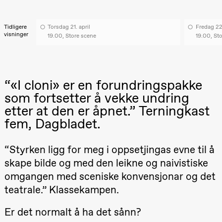
Roll og
Mohamed
Mohamed
Tidligere
Torsdag 21. april
Fredag 22.
Male
visninger
19.00, Store scene
19.00, St
Fantasies
Lille scene
(Black Box
teater)
21.00
Boglárka
“«I cloni» er en forundringspakke
Börcsök &
Andreas
som fortsetter å vekke undring
Bolm
SUBJOYRIDE
etter at den er åpnet.” Terningkast
Store scene
fem, Dagbladet.
(Black Box
teater)
“Styrken ligg for meg i oppsetjingas evne til å
Lørdag 29. august
skape bilde og med den leikne og naivistiske
19.00
Pia Maria
Roll og
omgangen med sceniske konvensjonar og det
Mohamed
teatrale.” Klassekampen.
Mohamed
Male
Fantasies
Er det normalt å ha det sånn?
Lille scene
(Black Box