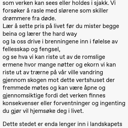
som verken kan sees eller holdes i sjakk. Vi
20.00
Pinquins &
forsøker å rasle med slørene som skiller
Kjersti Alm
drømmere fra døde.
Eriksen
Hi sida
Lær å sette pris på livet før du mister begge
Store scene
(Black Box
beina og lærer the hard way
teater)
og la oss drive i brenningene inn i følelse av
Lørdag 19. september
fellesskap og fengsel,
18.00
Pinquins &
og se hva vi kan riste ut av de romslige
Kjersti Alm
ermene hvor mange nøtter og ekorn vi kan
Eriksen
Hi sida
riste ut av trærne på vår ville vandring
Store scene
(Black Box
gjennom skogen mot dette vertshuset der
teater)
fremmede møtes og kan være åpne og
Fredag 25. september
gjennomsiktige fordi det verken finnes
konsekvenser eller forventninger og ingenting
19.00
Rosalind
Goldberg
du gjør vil hjemsøke deg i livet.
Ornate
Saturation
Store scene
Dette stedet er enda lenger inn i landskapets
(Black Box