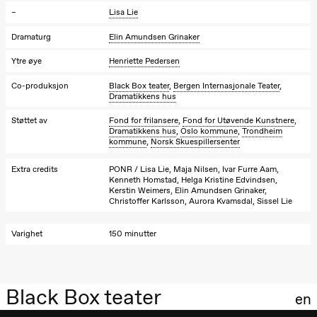
Lørdag 28. november
–
Lisa Lie
19.00
Ilse Ghekiere
Dramaturg
Elin Amundsen Grinaker
The Elsa
Project
Ytre øye
Henriette Pedersen
Hausmania
Co-produksjon
Black Box teater
,
Bergen Internasjonale Teater
,
Dramatikkens hus
Søndag 29. november
19.00
Ilse Ghekiere
Støttet av
Fond for frilansere
,
Fond for Utøvende Kunstnere
,
The Elsa
Dramatikkens hus
,
Oslo kommune
,
Trondheim
kommune
,
Norsk Skuespillersenter
Project
Hausmania
Extra credits
PONR / Lisa Lie, Maja Nilsen, Ivar Furre Aam,
Kenneth Homstad, Helga Kristine Edvindsen,
Kerstin Weimers, Elin Amundsen Grinaker,
Christoffer Karlsson, Aurora Kvamsdal, Sissel Lie
Varighet
150 minutter
Black Box teater
en