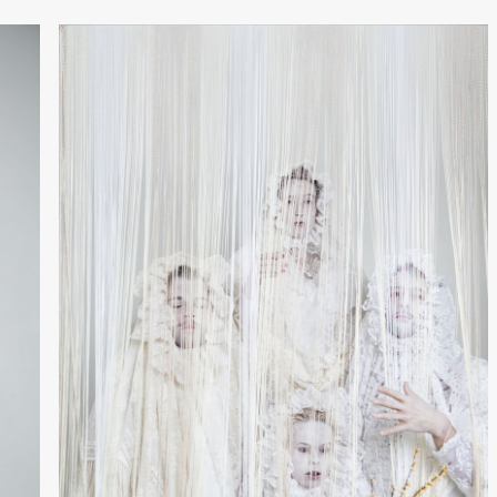
Josephine
Kylén Collins
& Lærke
Grøntved
Lucy &
Lucky show
Lille scene
(Black Box
teater)
Søndag 4. oktober
19.00
Lucy &
Lucky:
Josephine
Kylén Collins
& Lærke
Grøntved
Lucy &
Lucky show
Lille scene
(Black Box
teater)
Lørdag 10. oktober
21.00
Ebnflōh
Mōnad