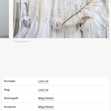
Store scene
(Black Box
teater)
Søndag 11. oktober
19.00
Ebnflōh
Mōnad
Store scene
(Black Box
Pressekvalitet
teater)
Torsdag 26. november
19.00
Ilse Ghekiere
The Elsa
Project
Hausmania
Konsept
Lisa Lie
Fredag 27. november
Regi
Lisa Lie
19.00
Ilse Ghekiere
The Elsa
Scenografi
Maja Nilsen
Project
Hausmania
Kostyme
Maja Nilsen