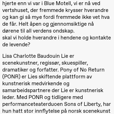
teater)
hjerte enn vi var i Blue Motell, vi er nå ved
vertshuset, der fremmede krysser hverandre
Lørdag 26. september
og kan gi så mye fordi fremmede ikke vet hva
19.00
Rosalind
de får. Helt åpen og gjennomsiktige nå
Goldberg
Ornate
dørene til all verdens ondskap.
Saturation
skal vi holde hverandre i hendene og kontakte
Store scene
(Black Box
de levende?
teater)
Søndag 27. september
Lisa Charlotte Baudouin Lie er
scenekunstner, regissør, skuespiller,
19.00
Rosalind
Goldberg
dramatiker og forfatter. Pony of No Return
Ornate
Saturation
(PONR) er Lies skiftende plattform av
Store scene
(Black Box
kunstnerisk medvirkende og
teater)
samarbeidspartnere der Lie er kunstnerisk
leder. Med PONR og tidligere med
Torsdag 1. oktober
performanceteaterduoen Sons of Liberty, har
19.00
Lucy &
Lucky:
hun hatt stor innflytelse på norsk scenekunst
Josephine