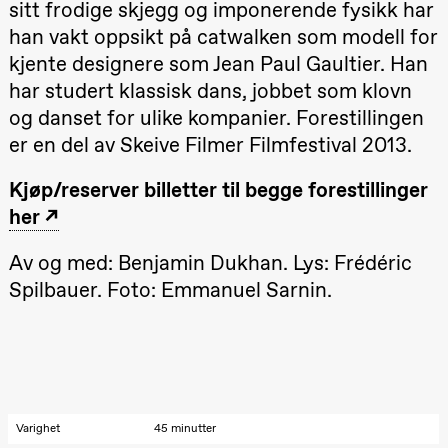
sitt frodige skjegg og imponerende fysikk har
teater)
han vakt oppsikt på catwalken som modell for
21.00
Boglárka
Börcsök &
kjente designere som Jean Paul Gaultier. Han
Andreas
Bolm
har studert klassisk dans, jobbet som klovn
SUBJOYRIDE
og danset for ulike kompanier. Forestillingen
Store scene
(Black Box
er en del av Skeive Filmer Filmfestival 2013.
teater)
Lørdag 12. september
Kjøp/reserver billetter til begge forestillinger
her
15.00
Yuri
Umemoto /​
Oslo
Av og med: Benjamin Dukhan. Lys: Frédéric
Sinfonietta /​
Ivar Furre
Spilbauer. Foto: Emmanuel Sarnin.
Aam
crypt_ –
Animeopera
av Yuri
Umemoto
Store scene
(Black Box
teater)
Varighet
45 minutter
19.00
Yuri
Umemoto /​