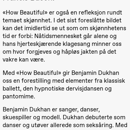
Roll og
Mohamed
«How Beautiful» er også en refleksjon rundt
Mohamed
Male
temaet skjønnhet. I det sist foreslåtte bildet
Fantasies
kan det imidlertid se ut som om skjønnhetens
Lille scene
(Black Box
tid er forbi: Nåtidsmennesket går alene og
teater)
hans hjerteskjærende klagesang minner oss
21.00
Boglárka
Börcsök &
om hvor forgjeves og håpløs jakten på det
Andreas
Bolm
vakre kan være.
SUBJOYRIDE
Store scene
(Black Box
Med «How Beautiful» gir Benjamin Dukhan
teater)
oss en forestilling med elementer fra klassisk
Lørdag 29. august
ballett, den hypnotiske dervisjdansen og
pantomime.
19.00
Pia Maria
Roll og
Mohamed
Benjamin Dukhan er sanger, danser,
Mohamed
Male
skuespiller og modell. Dukhan debuterte som
Fantasies
danser og utøver allerede som seksåring. Med
Lille scene
(Black Box