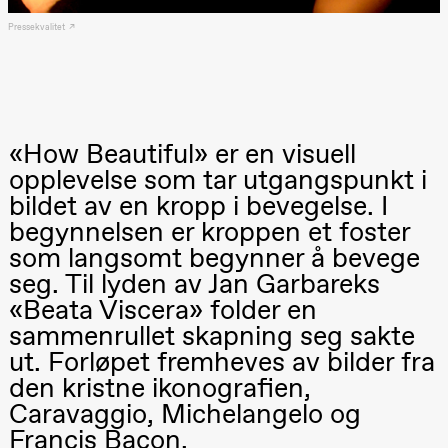
Lørdag 22. august
Pressekvalitet
19.00
Pia Maria
Roll og
Mohamed
Mohamed
Male
Fantasies
«How Beautiful» er en visuell
Lille scene
(Black Box
opplevelse som tar utgangspunkt i
teater)
bildet av en kropp i bevegelse. I
Torsdag 27. august
begynnelsen er kroppen et foster
20.–29. august 2026
28.–29.
19.00
Pia Maria
som langsomt begynner å bevege
❶ Premiere
Boglár
Roll og
Pia Maria Roll og Mohamed
SUBJO
seg. Til lyden av Jan Garbareks
Mohamed
Mohamed
Mohamed
Male Fantasies
«Beata Viscera» folder en
Male
Fantasies
sammenrullet skapning seg sakte
Lille scene
ut. Forløpet fremheves av bilder fra
(Black Box
teater)
den kristne ikonografien,
Caravaggio, Michelangelo og
Fredag 28. august
Francis Bacon.
19.00
Pia Maria