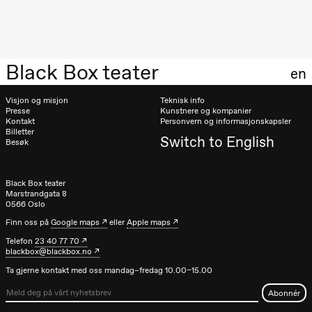
Oslo
Sinfonietta /​
Ivar Furre
Aam
crypt_ –
Black Box teater
Animeopera
en
av Yuri
Umemoto
Store scene
Visjon og misjon
Teknisk info
(Black Box
Presse
Kunstnere og kompanier
teater)
Kontakt
Personvern og informasjonskapsler
Billetter
Switch to English
Besøk
Fredag 18. september
20.00
Pinquins &
Kjersti Alm
Black Box teater
Eriksen
Marstrandgata 8
Hi sida
0566 Oslo
Store scene
Finn oss på
Google maps
eller
Apple maps
(Black Box
teater)
Telefon
23 40 77 70
blackbox@blackbox.no
Lørdag 19. september
Ta gjerne kontakt med oss mandag–fredag 10.00–15.00
18.00
Pinquins &
Kjersti Alm
Eriksen