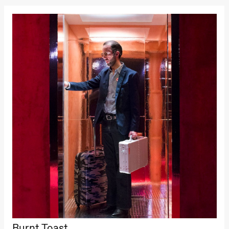
Kylén Collins
& Lærke
Grøntved
Lucy &
Lucky show
Lille scene
(Black Box
teater)
Lørdag 3. oktober
19.00
Lucy &
Lucky:
Josephine
Kylén Collins
& Lærke
Grøntved
Lucy &
Lucky show
Lille scene
(Black Box
teater)
Søndag 4. oktober
19.00
Lucy &
Lucky:
Burnt Toast