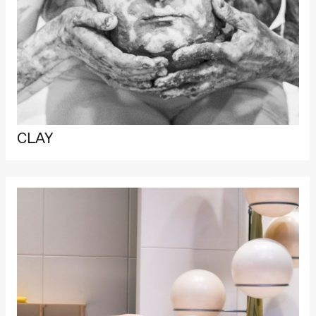
Lørdag 22. august
19.00
Pia Maria
Roll og
Mohamed
Mohamed
Male
Fantasies
Lille scene
(Black Box
teater)
CLAY
Torsdag 27. august
19.00
Pia Maria
Roll og
Mohamed
Mohamed
Male
Fantasies
Lille scene
(Black Box
teater)
Fredag 28. august
19.00
Pia Maria