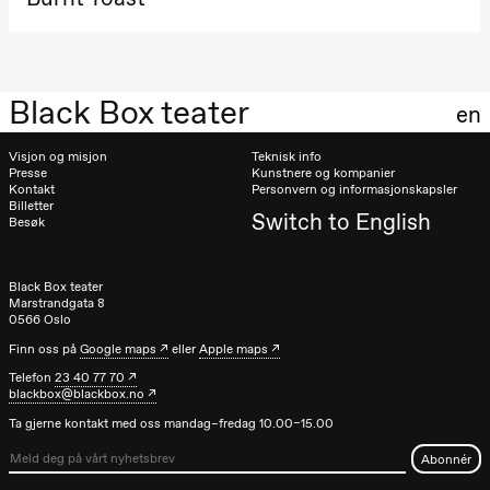
Josephine
Kylén Collins
& Lærke
Grøntved
Lucy &
Lucky show
Black Box teater
Lille scene
en
(Black Box
teater)
Visjon og misjon
Teknisk info
Presse
Kunstnere og kompanier
Lørdag 10. oktober
Kontakt
Personvern og informasjonskapsler
Billetter
Switch to English
21.00
Ebnflōh
Besøk
Mōnad
Store scene
(Black Box
teater)
Black Box teater
Marstrandgata 8
0566 Oslo
Søndag 11. oktober
Finn oss på
Google maps
eller
Apple maps
19.00
Ebnflōh
Telefon
23 40 77 70
Mōnad
blackbox@blackbox.no
Store scene
(Black Box
Ta gjerne kontakt med oss mandag–fredag 10.00–15.00
teater)
Fredag 16. oktober